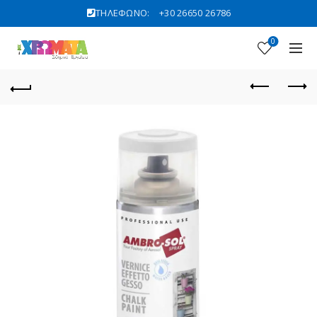
ΤΗΛΕΦΩΝΟ:
+30 26650 26786
0