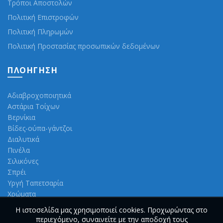
Τρόποι Αποστολών
Πολιτική Επιστροφών
Πολιτική Πληρωμών
Πολιτική Προστασίας προσωπικών δεδομένων
ΠΛΟΉΓΗΣΗ
Αδιαβροχοποιητικά
Αστάρια Τοίχων
Βερνίκια
Βίδες-ούπα-γάντζοι
Διαλυτικά
Πινέλα
Σιλικόνες
Σπρέι
Υργή Ταπετσαρία
Χρώματα
Η ιστοσελίδα μας χρησιμοποιεί cookies. Προχωρώντας στο
περιεχόμενο, συναινείτε με την αποδοχή τους