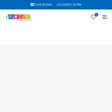
ΤΗΛΕΦΩΝΟ:
+30 26650 26786
0