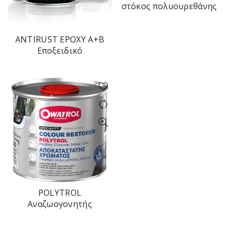
στόκος πολυουρεθάνης
375ml
ANTIRUST EPOXY Α+Β
Εποξειδικό
Αντισκωριακό Αστάρι 2
Συστατικών 750ml
POLYTROL
Αναζωογονητής
χρώματος
ξεθωριασμένων