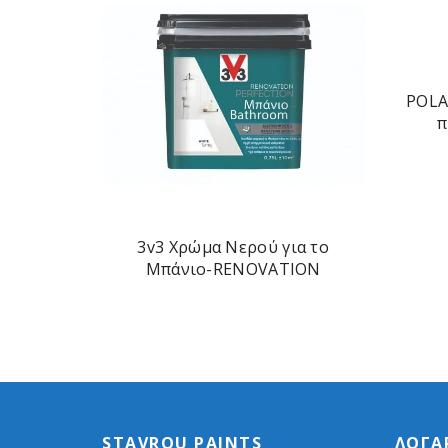
POLA
π
3v3 Χρώμα Νερού για το
Μπάνιο-RENOVATION
PERFECTION BATH 750ml
STAVROU PAINTS
ΛΟΓΑ